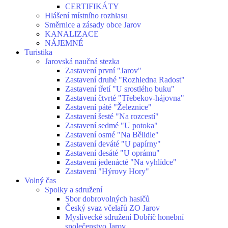
CERTIFIKÁTY
Hlášení místního rozhlasu
Směrnice a zásady obce Jarov
KANALIZACE
NÁJEMNÉ
Turistika
Jarovská naučná stezka
Zastavení první "Jarov"
Zastavení druhé "Rozhledna Radost"
Zastavení třetí "U srostlého buku"
Zastavení čtvrté "Třebekov-hájovna"
Zastavení páté "Železnice"
Zastavení šesté "Na rozcestí"
Zastavení sedmé "U potoka"
Zastavení osmé "Na Bělidle"
Zastavení deváté "U papírny"
Zastavení desáté "U oprámu"
Zastavení jedenácté "Na vyhlídce"
Zastavení "Hýrovy Hory"
Volný čas
Spolky a sdružení
Sbor dobrovolných hasičů
Český svaz včelařů ZO Jarov
Myslivecké sdružení Dobříč honební
společenstvo Jarov