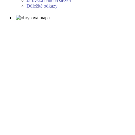
Jarovská naučná stezka
Důležité odkazy