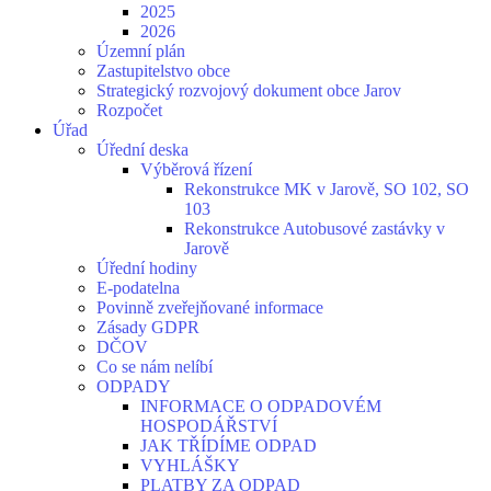
2025
2026
Územní plán
Zastupitelstvo obce
Strategický rozvojový dokument obce Jarov
Rozpočet
Úřad
Úřední deska
Výběrová řízení
Rekonstrukce MK v Jarově, SO 102, SO
103
Rekonstrukce Autobusové zastávky v
Jarově
Úřední hodiny
E-podatelna
Povinně zveřejňované informace
Zásady GDPR
DČOV
Co se nám nelíbí
ODPADY
INFORMACE O ODPADOVÉM
HOSPODÁŘSTVÍ
JAK TŘÍDÍME ODPAD
VYHLÁŠKY
PLATBY ZA ODPAD