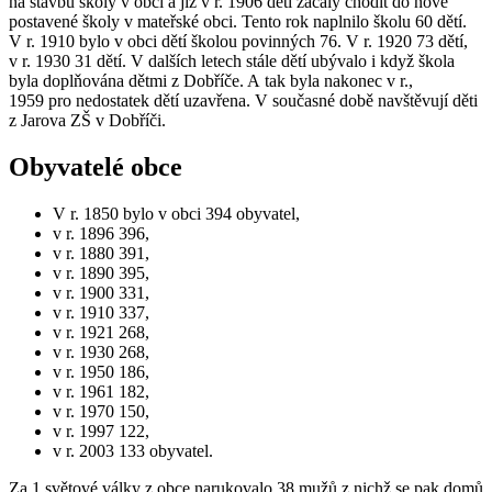
na stavbu školy v obci a již v r. 1906 děti začaly chodit do nově
postavené školy v mateřské obci. Tento rok naplnilo školu 60 dětí.
V r. 1910 bylo v obci dětí školou povinných 76. V r. 1920 73 dětí,
v r. 1930 31 dětí. V dalších letech stále dětí ubývalo i když škola
byla doplňována dětmi z Dobříče. A tak byla nakonec v r.,
1959 pro nedostatek dětí uzavřena. V současné době navštěvují děti
z Jarova ZŠ v Dobříči.
Obyvatelé obce
V r. 1850 bylo v obci 394 obyvatel,
v r. 1896 396,
v r. 1880 391,
v r. 1890 395,
v r. 1900 331,
v r. 1910 337,
v r. 1921 268,
v r. 1930 268,
v r. 1950 186,
v r. 1961 182,
v r. 1970 150,
v r. 1997 122,
v r. 2003 133 obyvatel.
Za 1 světové války z obce narukovalo 38 mužů z nichž se pak domů