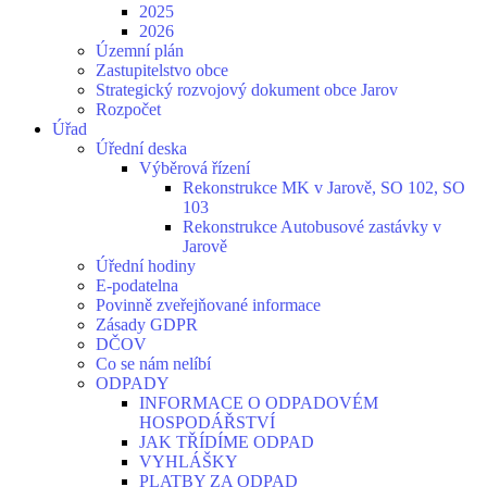
2025
2026
Územní plán
Zastupitelstvo obce
Strategický rozvojový dokument obce Jarov
Rozpočet
Úřad
Úřední deska
Výběrová řízení
Rekonstrukce MK v Jarově, SO 102, SO
103
Rekonstrukce Autobusové zastávky v
Jarově
Úřední hodiny
E-podatelna
Povinně zveřejňované informace
Zásady GDPR
DČOV
Co se nám nelíbí
ODPADY
INFORMACE O ODPADOVÉM
HOSPODÁŘSTVÍ
JAK TŘÍDÍME ODPAD
VYHLÁŠKY
PLATBY ZA ODPAD