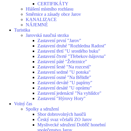
CERTIFIKÁTY
Hlášení místního rozhlasu
Směrnice a zásady obce Jarov
KANALIZACE
NÁJEMNÉ
Turistika
Jarovská naučná stezka
Zastavení první "Jarov"
Zastavení druhé "Rozhledna Radost"
Zastavení třetí "U srostlého buku"
Zastavení čtvrté "Třebekov-hájovna"
Zastavení páté "Železnice"
Zastavení šesté "Na rozcestí"
Zastavení sedmé "U potoka"
Zastavení osmé "Na Bělidle"
Zastavení deváté "U papírny"
Zastavení desáté "U oprámu"
Zastavení jedenácté "Na vyhlídce"
Zastavení "Hýrovy Hory"
Volný čas
Spolky a sdružení
Sbor dobrovolných hasičů
Český svaz včelařů ZO Jarov
Myslivecké sdružení Dobříč honební
společenstvo Jarov