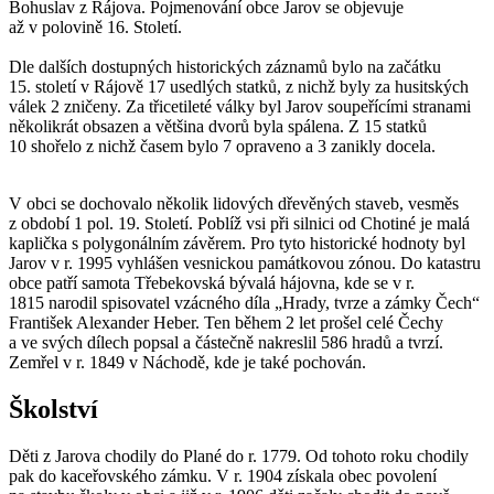
Bohuslav z Rájova. Pojmenování obce Jarov se objevuje
až v polovině 16. Století.
Dle dalších dostupných historických záznamů bylo na začátku
15. století v Rájově 17 usedlých statků, z nichž byly za husitských
válek 2 zničeny. Za třicetileté války byl Jarov soupeřícími stranami
několikrát obsazen a většina dvorů byla spálena. Z 15 statků
10 shořelo z nichž časem bylo 7 opraveno a 3 zanikly docela.
V obci se dochovalo několik lidových dřevěných staveb, vesměs
z období 1 pol. 19. Století. Poblíž vsi při silnici od Chotiné je malá
kaplička s polygonálním závěrem. Pro tyto historické hodnoty byl
Jarov v r. 1995 vyhlášen vesnickou památkovou zónou. Do katastru
obce patří samota Třebekovská bývalá hájovna, kde se v r.
1815 narodil spisovatel vzácného díla „Hrady, tvrze a zámky Čech“
František Alexander Heber. Ten během 2 let prošel celé Čechy
a ve svých dílech popsal a částečně nakreslil 586 hradů a tvrzí.
Zemřel v r. 1849 v Náchodě, kde je také pochován.
Školství
Děti z Jarova chodily do Plané do r. 1779. Od tohoto roku chodily
pak do kaceřovského zámku. V r. 1904 získala obec povolení