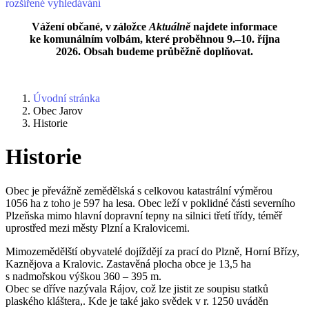
rozšířené vyhledávání
Vážení občané, v záložce
Aktuálně
najdete informace
ke komunálním volbám, které proběhnou 9.–10. října
2026. Obsah budeme průběžně doplňovat.
Úvodní stránka
Obec Jarov
Historie
Historie
Obec je převážně zemědělská s celkovou katastrální výměrou
1056 ha z toho je 597 ha lesa. Obec leží v poklidné části severního
Plzeňska mimo hlavní dopravní tepny na silnici třetí třídy, téměř
uprostřed mezi městy Plzní a Kralovicemi.
Mimozemědělští obyvatelé dojíždějí za prací do Plzně, Horní Břízy,
Kaznějova a Kralovic. Zastavěná plocha obce je 13,5 ha
s nadmořskou výškou 360 – 395 m.
Obec se dříve nazývala Rájov, což lze jistit ze soupisu statků
plaského kláštera,. Kde je také jako svědek v r. 1250 uváděn