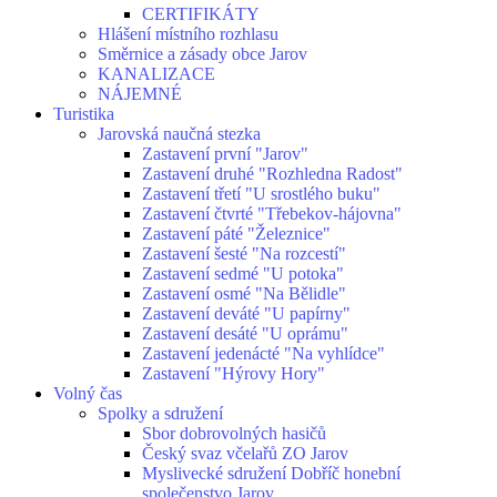
CERTIFIKÁTY
Hlášení místního rozhlasu
Směrnice a zásady obce Jarov
KANALIZACE
NÁJEMNÉ
Turistika
Jarovská naučná stezka
Zastavení první "Jarov"
Zastavení druhé "Rozhledna Radost"
Zastavení třetí "U srostlého buku"
Zastavení čtvrté "Třebekov-hájovna"
Zastavení páté "Železnice"
Zastavení šesté "Na rozcestí"
Zastavení sedmé "U potoka"
Zastavení osmé "Na Bělidle"
Zastavení deváté "U papírny"
Zastavení desáté "U oprámu"
Zastavení jedenácté "Na vyhlídce"
Zastavení "Hýrovy Hory"
Volný čas
Spolky a sdružení
Sbor dobrovolných hasičů
Český svaz včelařů ZO Jarov
Myslivecké sdružení Dobříč honební
společenstvo Jarov