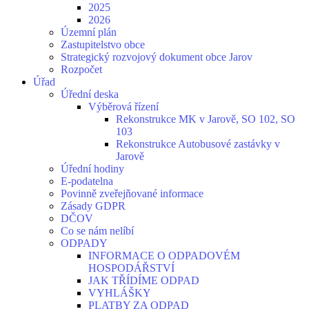
2025
2026
Územní plán
Zastupitelstvo obce
Strategický rozvojový dokument obce Jarov
Rozpočet
Úřad
Úřední deska
Výběrová řízení
Rekonstrukce MK v Jarově, SO 102, SO
103
Rekonstrukce Autobusové zastávky v
Jarově
Úřední hodiny
E-podatelna
Povinně zveřejňované informace
Zásady GDPR
DČOV
Co se nám nelíbí
ODPADY
INFORMACE O ODPADOVÉM
HOSPODÁŘSTVÍ
JAK TŘÍDÍME ODPAD
VYHLÁŠKY
PLATBY ZA ODPAD